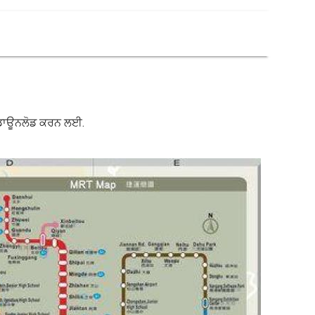
ੰ ਡਾਊਨਲੋਡ ਕਰਨ ਲਈ.