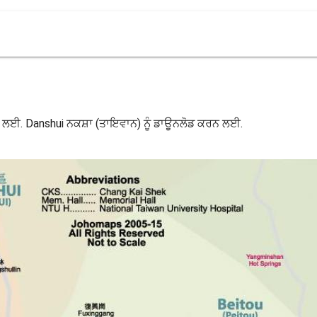
ਨ ਲਈ. Danshui ਨਕਸ਼ਾ (ਤਾਇਵਾਨ) ਨੂੰ ਡਾਊਨਲੋਡ ਕਰਨ ਲਈ.