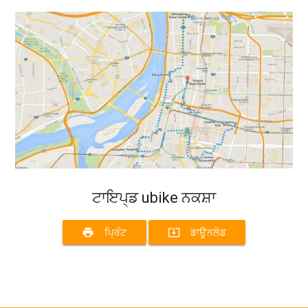
ਟਾਇਪ੍ਡ ubike ਨਕਸ਼ਾ
print
system_update_alt
ਪ੍ਰਿੰਟ
ਡਾਊਨਲੋਡ