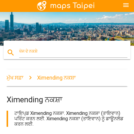
menu
search
ਖੋਜ ਦੇ ਨਕਸ਼ੇ
ਮੁੱਖ ਸਫ਼ਾ
Ximending ਨਕਸ਼ਾ
Ximending ਨਕਸ਼ਾ
ਟਾਇਪ੍ਡ Ximending ਨਕਸ਼ਾ. Ximending ਨਕਸ਼ਾ (ਤਾਇਵਾਨ)
ਪਰਿੰਟ ਕਰਨ ਲਈ. Ximending ਨਕਸ਼ਾ (ਤਾਇਵਾਨ) ਨੂੰ ਡਾਊਨਲੋਡ
ਕਰਨ ਲਈ.