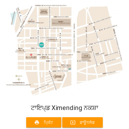
ਟਾਇਪ੍ਡ Ximending ਨਕਸ਼ਾ
print
system_update_alt
ਪ੍ਰਿੰਟ
ਡਾਊਨਲੋਡ